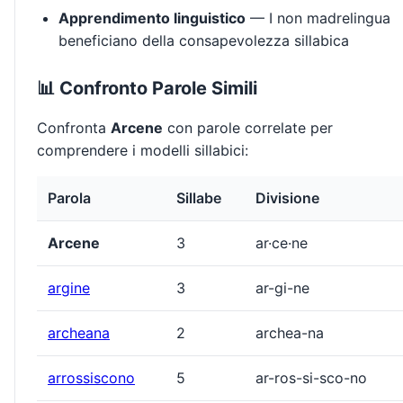
Apprendimento linguistico
— I non madrelingua
beneficiano della consapevolezza sillabica
📊 Confronto Parole Simili
Confronta
Arcene
con parole correlate per
comprendere i modelli sillabici:
Parola
Sillabe
Divisione
Arcene
3
ar·ce·ne
argine
3
ar-gi-ne
archeana
2
archea-na
arrossiscono
5
ar-ros-si-sco-no