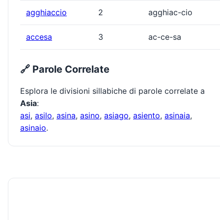
agghiaccio
2
agghiac-cio
accesa
3
ac-ce-sa
🔗 Parole Correlate
Esplora le divisioni sillabiche di parole correlate a
Asia
:
asi
,
asilo
,
asina
,
asino
,
asiago
,
asiento
,
asinaia
,
asinaio
.