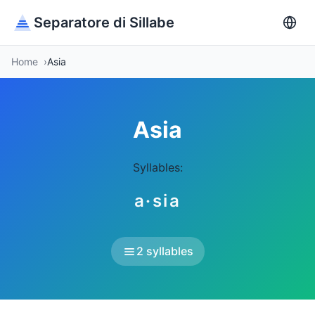
Separatore di Sillabe
Home
Asia
Asia
Syllables:
a·sia
2 syllables