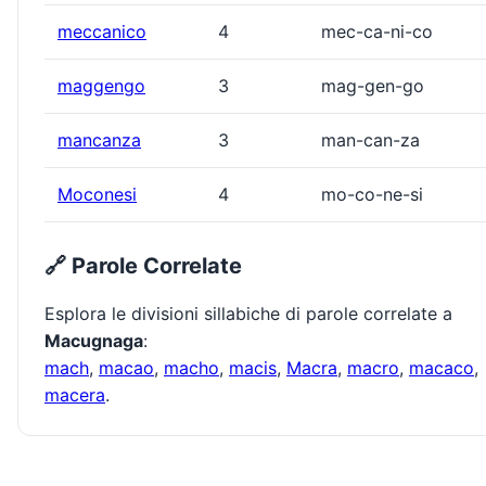
meccanico
4
mec-ca-ni-co
maggengo
3
mag-gen-go
mancanza
3
man-can-za
Moconesi
4
mo-co-ne-si
🔗 Parole Correlate
Esplora le divisioni sillabiche di parole correlate a
Macugnaga
:
mach
,
macao
,
macho
,
macis
,
Macra
,
macro
,
macaco
,
macera
.