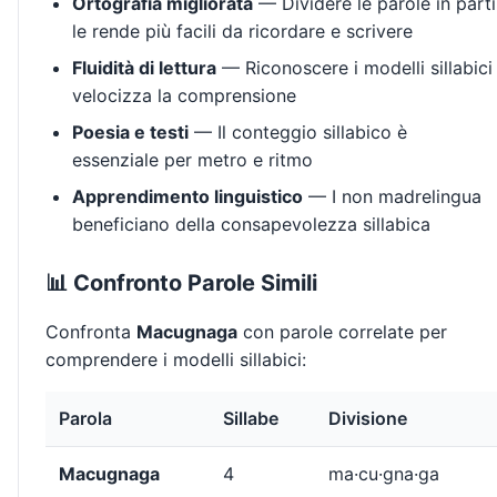
Ortografia migliorata
— Dividere le parole in parti
le rende più facili da ricordare e scrivere
Fluidità di lettura
— Riconoscere i modelli sillabici
velocizza la comprensione
Poesia e testi
— Il conteggio sillabico è
essenziale per metro e ritmo
Apprendimento linguistico
— I non madrelingua
beneficiano della consapevolezza sillabica
📊 Confronto Parole Simili
Confronta
Macugnaga
con parole correlate per
comprendere i modelli sillabici:
Parola
Sillabe
Divisione
Macugnaga
4
ma·cu·gna·ga