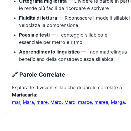
Ortografia migliorata
— Dividere le parole in parti
le rende più facili da ricordare e scrivere
Fluidità di lettura
— Riconoscere i modelli sillabici
velocizza la comprensione
Poesia e testi
— Il conteggio sillabico è
essenziale per metro e ritmo
Apprendimento linguistico
— I non madrelingua
beneficiano della consapevolezza sillabica
🔗 Parole Correlate
Esplora le divisioni sillabiche di parole correlate a
Mariacarla
:
mar
,
Mara
,
mare
,
Maro
,
Marx
,
marce
,
marea
,
Marga
.