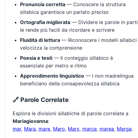
Pronuncia corretta
— Conoscere la struttura
sillabica garantisce un parlato preciso
Ortografia migliorata
— Dividere le parole in parti
le rende più facili da ricordare e scrivere
Fluidità di lettura
— Riconoscere i modelli sillabici
velocizza la comprensione
Poesia e testi
— Il conteggio sillabico è
essenziale per metro e ritmo
Apprendimento linguistico
— I non madrelingua
beneficiano della consapevolezza sillabica
🔗 Parole Correlate
Esplora le divisioni sillabiche di parole correlate a
Mariagiovanna
:
mar
,
Mara
,
mare
,
Maro
,
Marx
,
marce
,
marea
,
Marga
.