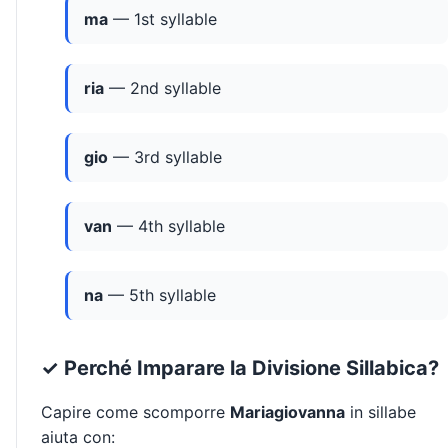
ma
— 1st syllable
ria
— 2nd syllable
gio
— 3rd syllable
van
— 4th syllable
na
— 5th syllable
✓ Perché Imparare la Divisione Sillabica?
Capire come scomporre
Mariagiovanna
in sillabe
aiuta con: