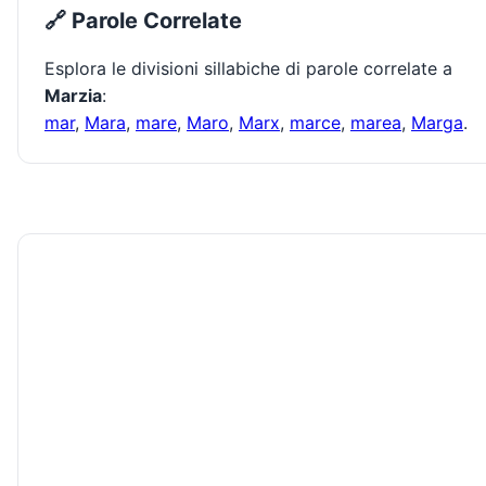
🔗 Parole Correlate
Esplora le divisioni sillabiche di parole correlate a
Marzia
:
mar
,
Mara
,
mare
,
Maro
,
Marx
,
marce
,
marea
,
Marga
.