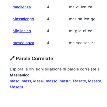
macilenza
4
ma-ci-len-za
Massalengo
4
mas-sa-len-go
Miglianico
4
mi-glia-ni-co
mescolanza
4
me-sco-lan-za
🔗 Parole Correlate
Esplora le divisioni sillabiche di parole correlate a
Maslianico
:
maso
,
mass
,
Masai
,
masso
,
masut
,
Masate
,
Masera
,
Maseru
.