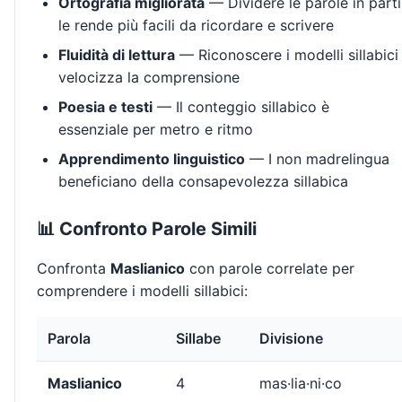
Ortografia migliorata
— Dividere le parole in parti
le rende più facili da ricordare e scrivere
Fluidità di lettura
— Riconoscere i modelli sillabici
velocizza la comprensione
Poesia e testi
— Il conteggio sillabico è
essenziale per metro e ritmo
Apprendimento linguistico
— I non madrelingua
beneficiano della consapevolezza sillabica
📊 Confronto Parole Simili
Confronta
Maslianico
con parole correlate per
comprendere i modelli sillabici:
Parola
Sillabe
Divisione
Maslianico
4
mas·lia·ni·co