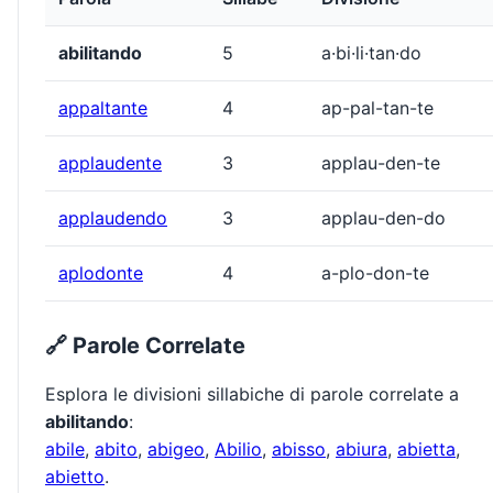
abilitando
5
a·bi·li·tan·do
appaltante
4
ap-pal-tan-te
applaudente
3
applau-den-te
applaudendo
3
applau-den-do
aplodonte
4
a-plo-don-te
🔗 Parole Correlate
Esplora le divisioni sillabiche di parole correlate a
abilitando
:
abile
,
abito
,
abigeo
,
Abilio
,
abisso
,
abiura
,
abietta
,
abietto
.