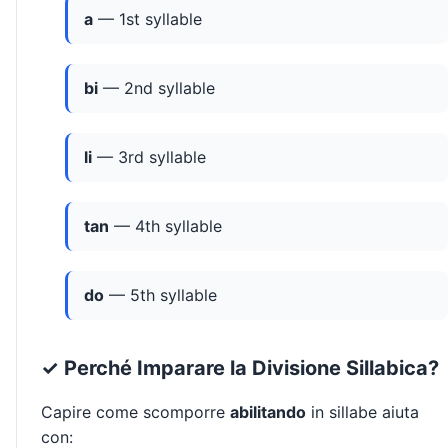
a
— 1st syllable
bi
— 2nd syllable
li
— 3rd syllable
tan
— 4th syllable
do
— 5th syllable
✓ Perché Imparare la Divisione Sillabica?
Capire come scomporre
abilitando
in sillabe aiuta
con: