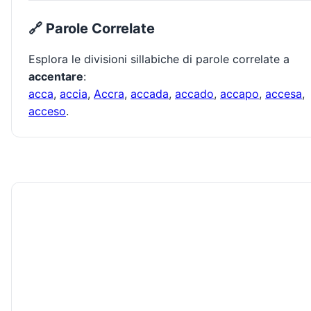
🔗 Parole Correlate
Esplora le divisioni sillabiche di parole correlate a
accentare
:
acca
,
accia
,
Accra
,
accada
,
accado
,
accapo
,
accesa
,
acceso
.