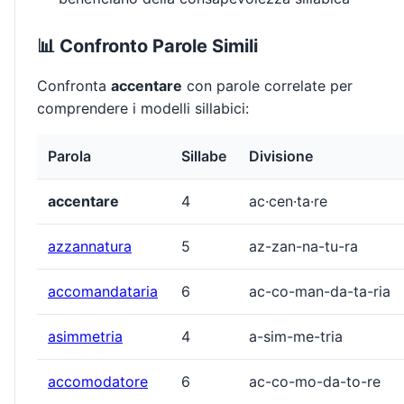
📊 Confronto Parole Simili
Confronta
accentare
con parole correlate per
comprendere i modelli sillabici:
Parola
Sillabe
Divisione
accentare
4
ac·cen·ta·re
azzannatura
5
az-zan-na-tu-ra
accomandataria
6
ac-co-man-da-ta-ria
asimmetria
4
a-sim-me-tria
accomodatore
6
ac-co-mo-da-to-re