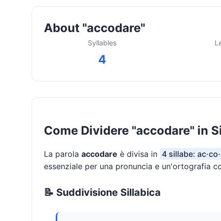
About "accodare"
Syllables
L
4
Come Dividere "accodare" in S
La parola
accodare
è divisa in
4 sillabe: ac·co
essenziale per una pronuncia e un'ortografia co
📝 Suddivisione Sillabica