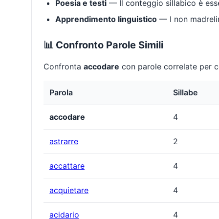
Poesia e testi
— Il conteggio sillabico è ess
Apprendimento linguistico
— I non madrelin
📊 Confronto Parole Simili
Confronta
accodare
con parole correlate per co
Parola
Sillabe
accodare
4
astrarre
2
accattare
4
acquietare
4
acidario
4