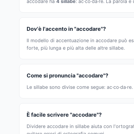
accodare ha
4 sillabe
: ac·co·da·re. La parola 
Dov'è l'accento in "accodare"?
Il modello di accentuazione in accodare può es
forte, più lunga e più alta delle altre sillabe.
Come si pronuncia "accodare"?
Le sillabe sono divise come segue: ac·co·da·re. 
È facile scrivere "accodare"?
Dividere accodare in sillabe aiuta con l'ortogra
evitare errori di ortografia comuni.