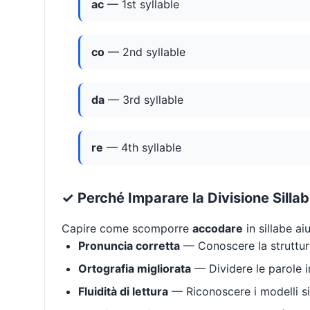
ac
— 1st syllable
co
— 2nd syllable
da
— 3rd syllable
re
— 4th syllable
✓ Perché Imparare la Divisione Silla
Capire come scomporre
accodare
in sillabe ai
Pronuncia corretta
— Conoscere la struttura
Ortografia migliorata
— Dividere le parole in
Fluidità di lettura
— Riconoscere i modelli si