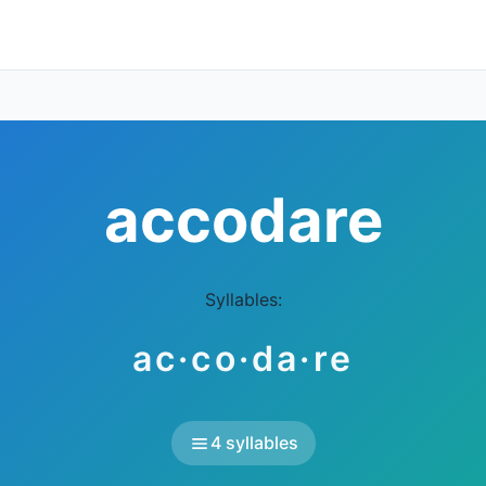
accodare
Syllables:
ac·co·da·re
4 syllables