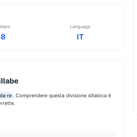
etters
Language
8
IT
illabe
·da·re
. Comprendere questa divisione sillabica è
rrette.