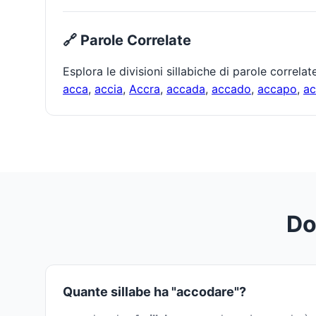
🔗 Parole Correlate
Esplora le divisioni sillabiche di parole correla
acca
,
accia
,
Accra
,
accada
,
accado
,
accapo
,
ac
Do
Quante sillabe ha "accodare"?