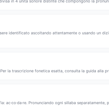
è divisa in 4 unità sonore distinte che compongono la pronu
sere identificato ascoltando attentamente o usando un dizio
Per la trascrizione fonetica esatta, consulta la guida alla p
fia: ac·co·da·re. Pronunciando ogni sillaba separatamente, pu