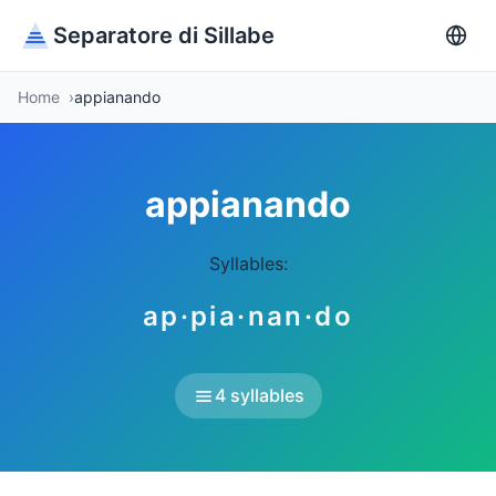
Separatore di Sillabe
Home
appianando
appianando
Syllables:
ap·pia·nan·do
4 syllables