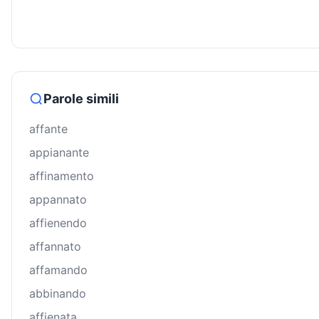
Parole simili
affante
appianante
affinamento
appannato
affienendo
affannato
affamando
abbinando
affienata