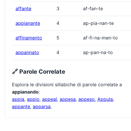
affante
3
af-fan-te
appianante
4
ap-pia-nan-te
affinamento
5
af-fi-na-men-to
appannato
4
ap-pan-na-to
🔗 Parole Correlate
Esplora le divisioni sillabiche di parole correlate a
appianando
:
appia
,
appio
,
appeal
,
appesa
,
appeso
,
Appula
,
appante
,
apparsa
.