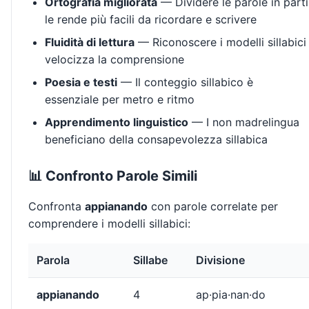
Ortografia migliorata
— Dividere le parole in parti
le rende più facili da ricordare e scrivere
Fluidità di lettura
— Riconoscere i modelli sillabici
velocizza la comprensione
Poesia e testi
— Il conteggio sillabico è
essenziale per metro e ritmo
Apprendimento linguistico
— I non madrelingua
beneficiano della consapevolezza sillabica
📊 Confronto Parole Simili
Confronta
appianando
con parole correlate per
comprendere i modelli sillabici:
Parola
Sillabe
Divisione
appianando
4
ap·pia·nan·do