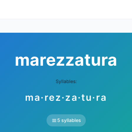
marezzatura
Syllables:
ma·rez·za·tu·ra
5 syllables