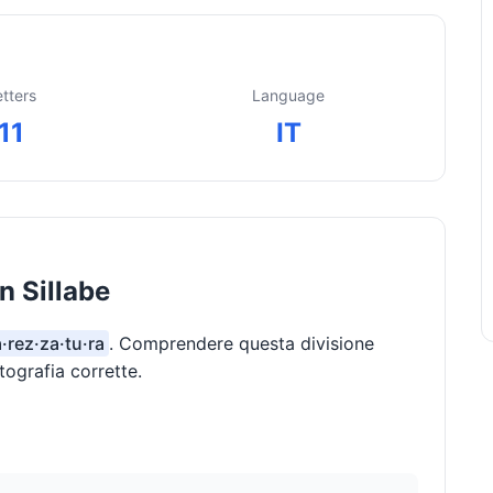
etters
Language
11
IT
n Sillabe
a·rez·za·tu·ra
. Comprendere questa divisione
tografia corrette.