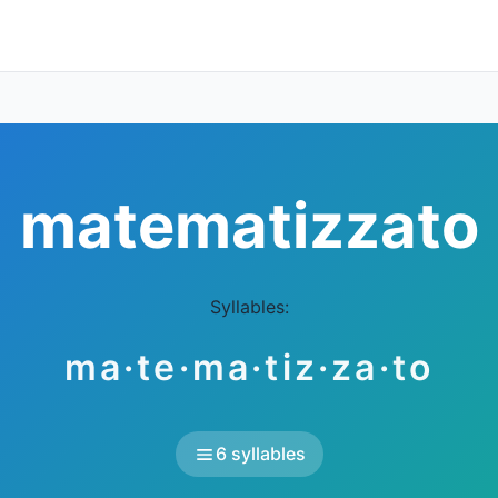
matematizzato
Syllables:
ma·te·ma·tiz·za·to
6 syllables