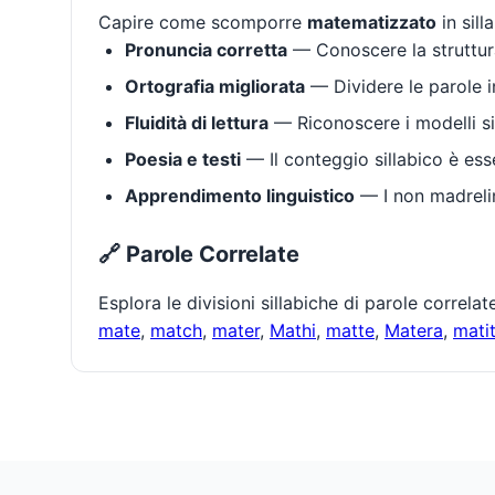
Capire come scomporre
matematizzato
in sill
Pronuncia corretta
— Conoscere la struttura
Ortografia migliorata
— Dividere le parole in
Fluidità di lettura
— Riconoscere i modelli si
Poesia e testi
— Il conteggio sillabico è ess
Apprendimento linguistico
— I non madrelin
🔗 Parole Correlate
Esplora le divisioni sillabiche di parole correla
mate
,
match
,
mater
,
Mathi
,
matte
,
Matera
,
mati