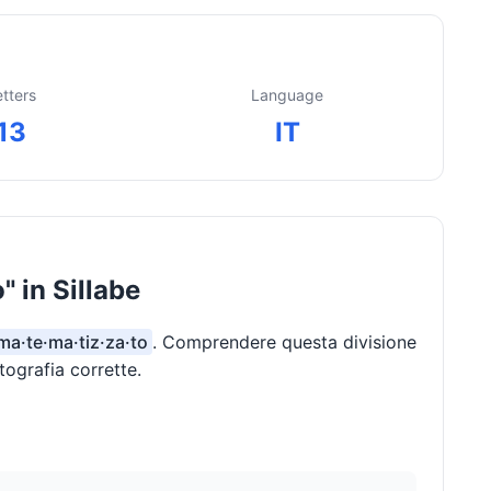
etters
Language
13
IT
 in Sillabe
 ma·te·ma·tiz·za·to
. Comprendere questa divisione
tografia corrette.