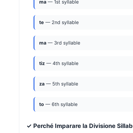
ma
— 1st syllable
te
— 2nd syllable
ma
— 3rd syllable
tiz
— 4th syllable
za
— 5th syllable
to
— 6th syllable
✓ Perché Imparare la Divisione Silla