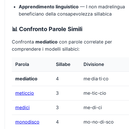
Apprendimento linguistico
— I non madrelingua
beneficiano della consapevolezza sillabica
📊 Confronto Parole Simili
Confronta
mediatico
con parole correlate per
comprendere i modelli sillabici:
Parola
Sillabe
Divisione
mediatico
4
me·dia·ti·co
meticcio
3
me-tic-cio
medici
3
me-di-ci
monodisco
4
mo-no-di-sco