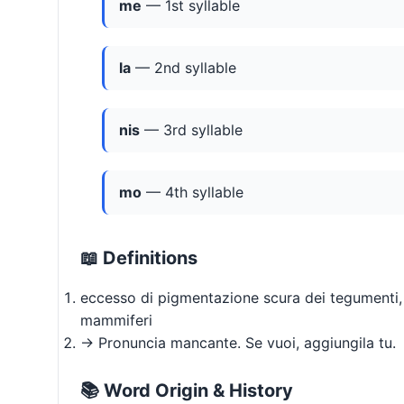
me
— 1st syllable
la
— 2nd syllable
nis
— 3rd syllable
mo
— 4th syllable
📖 Definitions
eccesso di pigmentazione scura dei tegumenti, tip
mammiferi
→ Pronuncia mancante. Se vuoi, aggiungila tu.
📚 Word Origin & History