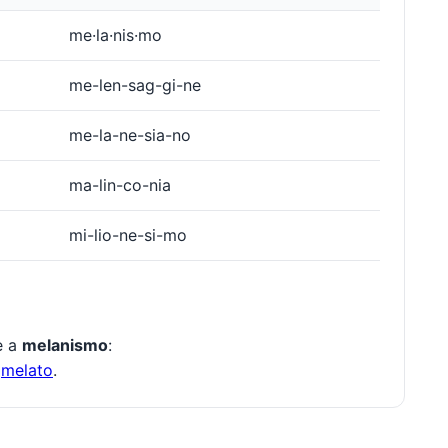
me·la·nis·mo
me-len-sag-gi-ne
me-la-ne-sia-no
ma-lin-co-nia
mi-lio-ne-si-mo
te a
melanismo
:
,
melato
.