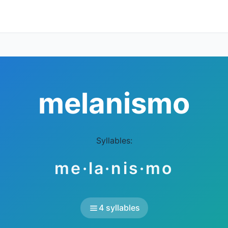
melanismo
Syllables:
me·la·nis·mo
4 syllables