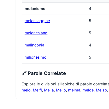
melanismo
4
melensaggine
5
melanesiano
5
malinconia
4
milionesimo
5
🔗 Parole Correlate
Esplora le divisioni sillabiche di parole correla
melo
,
Melfi
,
Mella
,
Mello
,
melma
,
meloe
,
Melzo