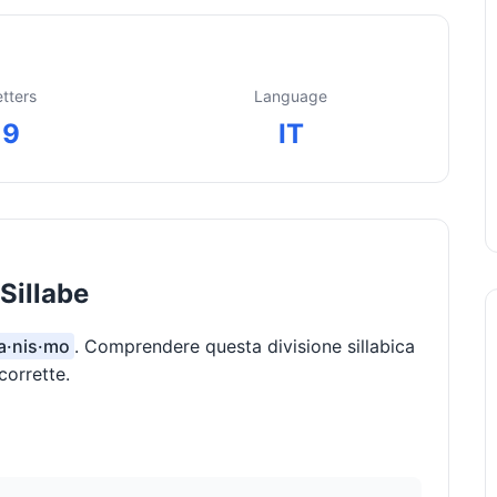
etters
Language
9
IT
Sillabe
la·nis·mo
. Comprendere questa divisione sillabica
corrette.