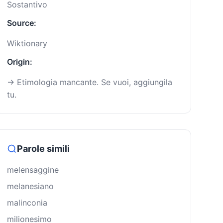
Sostantivo
Source:
Wiktionary
Origin:
→ Etimologia mancante. Se vuoi, aggiungila
tu.
Parole simili
melensaggine
melanesiano
malinconia
milionesimo