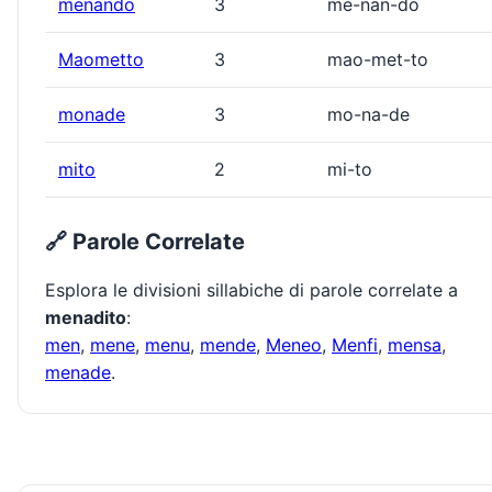
menando
3
me-nan-do
Maometto
3
mao-met-to
monade
3
mo-na-de
mito
2
mi-to
🔗 Parole Correlate
Esplora le divisioni sillabiche di parole correlate a
menadito
:
men
,
mene
,
menu
,
mende
,
Meneo
,
Menfi
,
mensa
,
menade
.