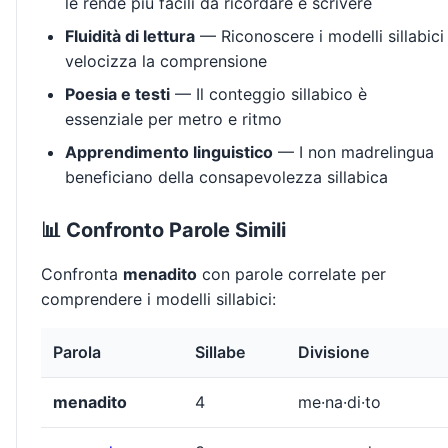
le rende più facili da ricordare e scrivere
Fluidità di lettura
— Riconoscere i modelli sillabici
velocizza la comprensione
Poesia e testi
— Il conteggio sillabico è
essenziale per metro e ritmo
Apprendimento linguistico
— I non madrelingua
beneficiano della consapevolezza sillabica
📊 Confronto Parole Simili
Confronta
menadito
con parole correlate per
comprendere i modelli sillabici:
Parola
Sillabe
Divisione
menadito
4
me·na·di·to