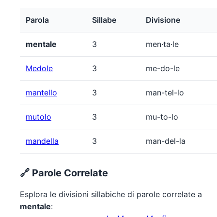
Parola
Sillabe
Divisione
mentale
3
men·ta·le
Medole
3
me-do-le
mantello
3
man-tel-lo
mutolo
3
mu-to-lo
mandella
3
man-del-la
🔗 Parole Correlate
Esplora le divisioni sillabiche di parole correlate a
mentale
: