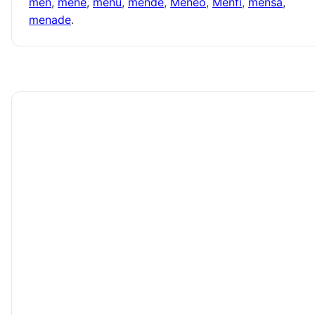
men
,
mene
,
menu
,
mende
,
Meneo
,
Menfi
,
mensa
,
menade
.