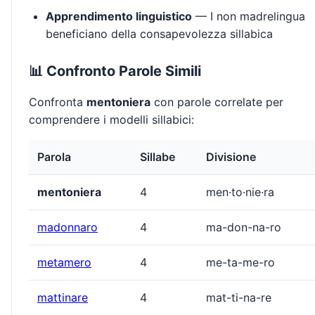
Apprendimento linguistico
— I non madrelingua
beneficiano della consapevolezza sillabica
📊 Confronto Parole Simili
Confronta
mentoniera
con parole correlate per
comprendere i modelli sillabici:
Parola
Sillabe
Divisione
mentoniera
4
men·to·nie·ra
madonnaro
4
ma-don-na-ro
metamero
4
me-ta-me-ro
mattinare
4
mat-ti-na-re