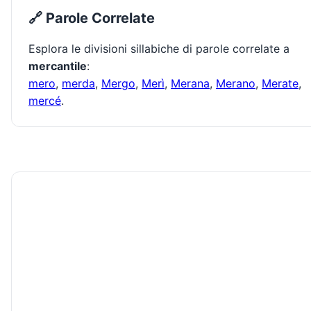
🔗 Parole Correlate
Esplora le divisioni sillabiche di parole correlate a
mercantile
:
mero
,
merda
,
Mergo
,
Merì
,
Merana
,
Merano
,
Merate
,
mercé
.