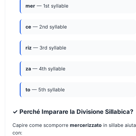
mer
— 1st syllable
ce
— 2nd syllable
riz
— 3rd syllable
za
— 4th syllable
to
— 5th syllable
✓ Perché Imparare la Divisione Sillabica?
Capire come scomporre
mercerizzato
in sillabe aiuta
con: