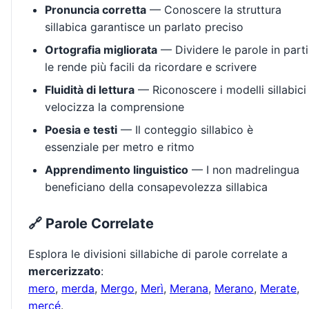
Pronuncia corretta
— Conoscere la struttura
sillabica garantisce un parlato preciso
Ortografia migliorata
— Dividere le parole in parti
le rende più facili da ricordare e scrivere
Fluidità di lettura
— Riconoscere i modelli sillabici
velocizza la comprensione
Poesia e testi
— Il conteggio sillabico è
essenziale per metro e ritmo
Apprendimento linguistico
— I non madrelingua
beneficiano della consapevolezza sillabica
🔗 Parole Correlate
Esplora le divisioni sillabiche di parole correlate a
mercerizzato
:
mero
,
merda
,
Mergo
,
Merì
,
Merana
,
Merano
,
Merate
,
mercé
.