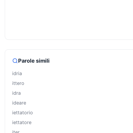
Parole simili
idria
ittero
idra
ideare
iettatorio
iettatore
iter