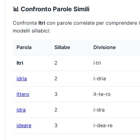
📊 Confronto Parole Simili
Confronta
Itri
con parole correlate per comprendere i
modelli sillabici:
Parola
Sillabe
Divisione
Itri
2
i·tri
idria
2
i-dria
ittero
3
it-te-ro
idra
2
i-dra
ideare
3
i-dea-re