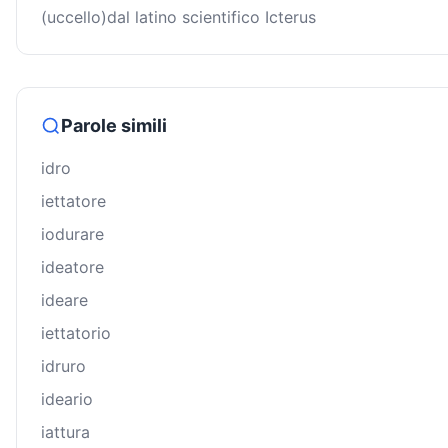
(uccello)dal latino scientifico Icterus
Parole simili
idro
iettatore
iodurare
ideatore
ideare
iettatorio
idruro
ideario
iattura