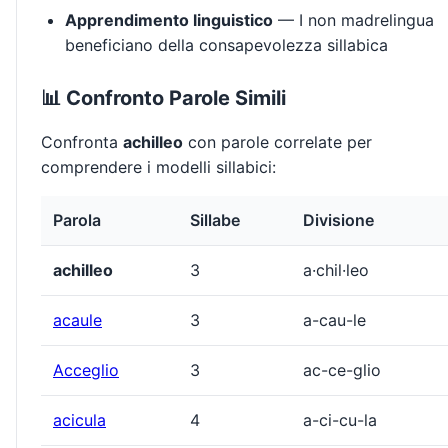
Apprendimento linguistico
— I non madrelingua
beneficiano della consapevolezza sillabica
📊 Confronto Parole Simili
Confronta
achilleo
con parole correlate per
comprendere i modelli sillabici:
Parola
Sillabe
Divisione
achilleo
3
a·chil·leo
acaule
3
a-cau-le
Acceglio
3
ac-ce-glio
acicula
4
a-ci-cu-la