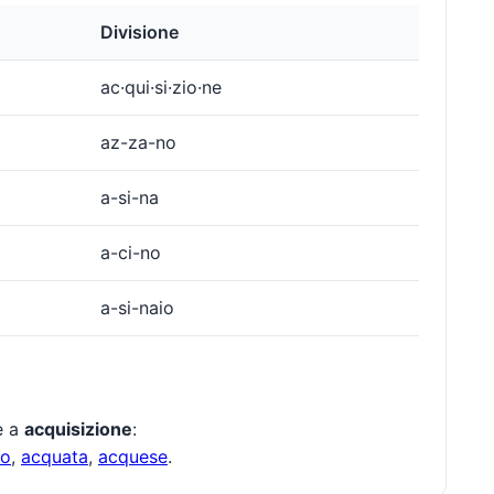
Divisione
ac·qui·si·zio·ne
az-za-no
a-si-na
a-ci-no
a-si-naio
te a
acquisizione
:
ro
,
acquata
,
acquese
.