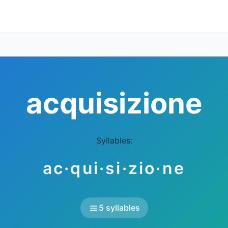
acquisizione
Syllables:
ac·qui·si·zio·ne
5 syllables