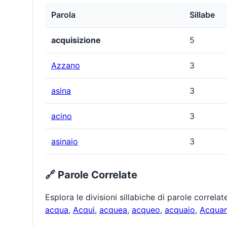
Parola
Sillabe
acquisizione
5
Azzano
3
asina
3
acino
3
asinaio
3
🔗 Parole Correlate
Esplora le divisioni sillabiche di parole correla
acqua
,
Acqui
,
acquea
,
acqueo
,
acquaio
,
Acqua