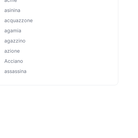
acme
asinina
acquazzone
agamia
agazzino
azione
Acciano
assassina