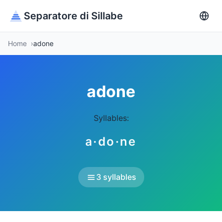
Separatore di Sillabe
Home
adone
adone
Syllables:
a·do·ne
3 syllables