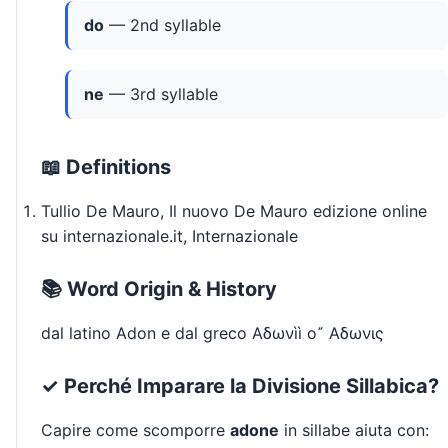
do
— 2nd syllable
ne
— 3rd syllable
📖 Definitions
Tullio De Mauro, Il nuovo De Mauro edizione online
su internazionale.it, Internazionale
📚 Word Origin & History
dal latino Adon e dal greco Αδωνìì o῎ Αδωνις
✓ Perché Imparare la Divisione Sillabica?
Capire come scomporre
adone
in sillabe aiuta con: