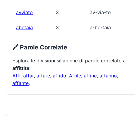
avviato
3
av-via-to
abetaia
3
a-be-taia
🔗 Parole Correlate
Esplora le divisioni sillabiche di parole correlate a
affittita
:
Affi
,
affar
,
affare
,
affido
,
Affile
,
affine
,
affanno
,
affante
.