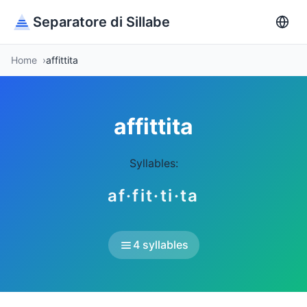
Separatore di Sillabe
Home
affittita
affittita
Syllables:
af·fit·ti·ta
4 syllables