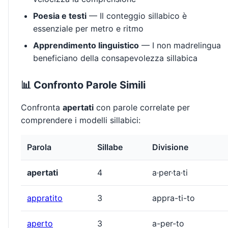
Poesia e testi
— Il conteggio sillabico è
essenziale per metro e ritmo
Apprendimento linguistico
— I non madrelingua
beneficiano della consapevolezza sillabica
📊 Confronto Parole Simili
Confronta
apertati
con parole correlate per
comprendere i modelli sillabici:
Parola
Sillabe
Divisione
apertati
4
a·per·ta·ti
appratito
3
appra-ti-to
aperto
3
a-per-to