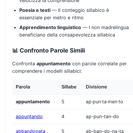
velocizza la comprensione
Poesia e testi
— Il conteggio sillabico è
essenziale per metro e ritmo
Apprendimento linguistico
— I non madrelingua
beneficiano della consapevolezza sillabica
📊 Confronto Parole Simili
Confronta
appuntamento
con parole correlate per
comprendere i modelli sillabici:
Parola
Sillabe
Divisione
appuntamento
5
ap·pun·ta·men·to
appuntando
4
ap-pun-tan-do
abbandonata
5
ab-ban-do-na-ta