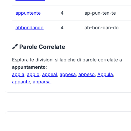
appuntente
4
ap-pun-ten-te
abbondando
4
ab-bon-dan-do
🔗 Parole Correlate
Esplora le divisioni sillabiche di parole correlate a
appuntamento
:
appia
,
appio
,
appeal
,
appesa
,
appeso
,
Appula
,
appante
,
apparsa
.