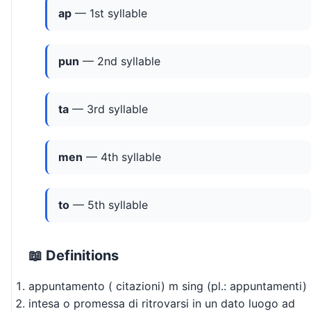
ap
— 1st syllable
pun
— 2nd syllable
ta
— 3rd syllable
men
— 4th syllable
to
— 5th syllable
📖 Definitions
appuntamento ( citazioni) m sing (pl.: appuntamenti)
intesa o promessa di ritrovarsi in un dato luogo ad