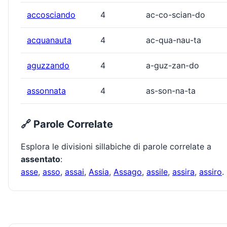
accosciando
4
ac-co-scian-do
acquanauta
4
ac-qua-nau-ta
aguzzando
4
a-guz-zan-do
assonnata
4
as-son-na-ta
🔗 Parole Correlate
Esplora le divisioni sillabiche di parole correlate a
assentato
:
asse
,
asso
,
assai
,
Assia
,
Assago
,
assile
,
assira
,
assiro
.