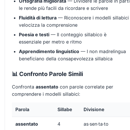
Ortografia migliorata
— Dividere le parole in parti
le rende più facili da ricordare e scrivere
Fluidità di lettura
— Riconoscere i modelli sillabici
velocizza la comprensione
Poesia e testi
— Il conteggio sillabico è
essenziale per metro e ritmo
Apprendimento linguistico
— I non madrelingua
beneficiano della consapevolezza sillabica
📊 Confronto Parole Simili
Confronta
assentato
con parole correlate per
comprendere i modelli sillabici:
Parola
Sillabe
Divisione
assentato
4
as·sen·ta·to