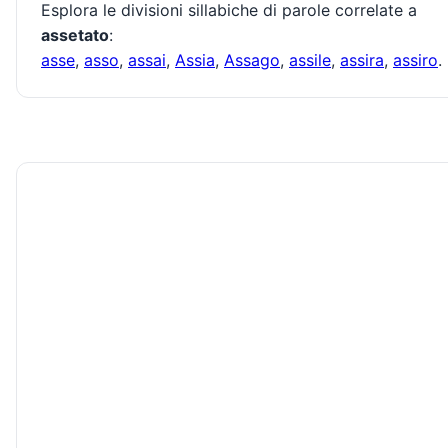
Esplora le divisioni sillabiche di parole correlate a
assetato
:
asse
,
asso
,
assai
,
Assia
,
Assago
,
assile
,
assira
,
assiro
.