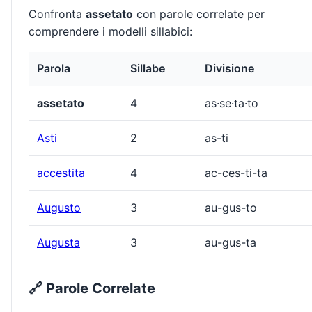
Confronta
assetato
con parole correlate per
comprendere i modelli sillabici:
Parola
Sillabe
Divisione
assetato
4
as·se·ta·to
Asti
2
as-ti
accestita
4
ac-ces-ti-ta
Augusto
3
au-gus-to
Augusta
3
au-gus-ta
🔗 Parole Correlate