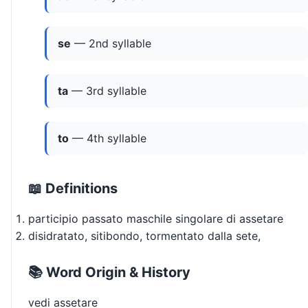
se
— 2nd syllable
ta
— 3rd syllable
to
— 4th syllable
📖 Definitions
participio passato maschile singolare di assetare
disidratato, sitibondo, tormentato dalla sete,
📚 Word Origin & History
vedi assetare