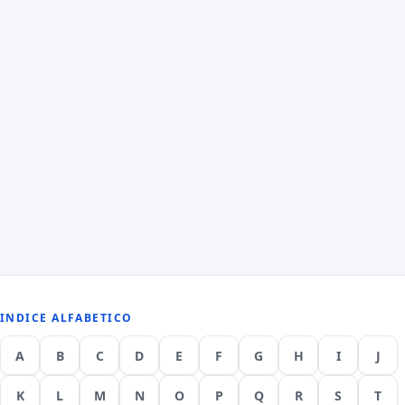
INDICE ALFABETICO
A
B
C
D
E
F
G
H
I
J
K
L
M
N
O
P
Q
R
S
T