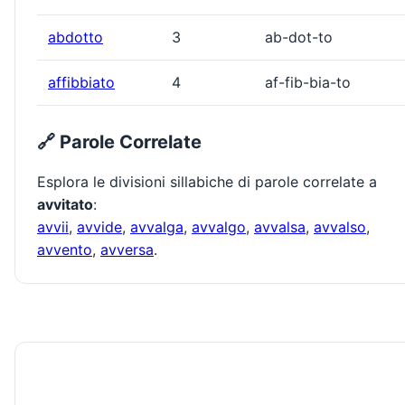
abdotto
3
ab-dot-to
affibbiato
4
af-fib-bia-to
🔗 Parole Correlate
Esplora le divisioni sillabiche di parole correlate a
avvitato
:
avvii
,
avvide
,
avvalga
,
avvalgo
,
avvalsa
,
avvalso
,
avvento
,
avversa
.