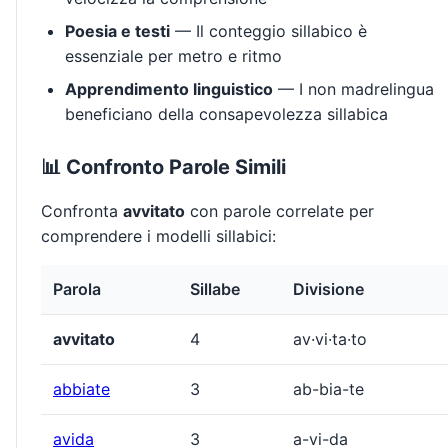
Poesia e testi
— Il conteggio sillabico è
essenziale per metro e ritmo
Apprendimento linguistico
— I non madrelingua
beneficiano della consapevolezza sillabica
📊 Confronto Parole Simili
Confronta
avvitato
con parole correlate per
comprendere i modelli sillabici:
Parola
Sillabe
Divisione
avvitato
4
av·vi·ta·to
abbiate
3
ab-bia-te
avida
3
a-vi-da