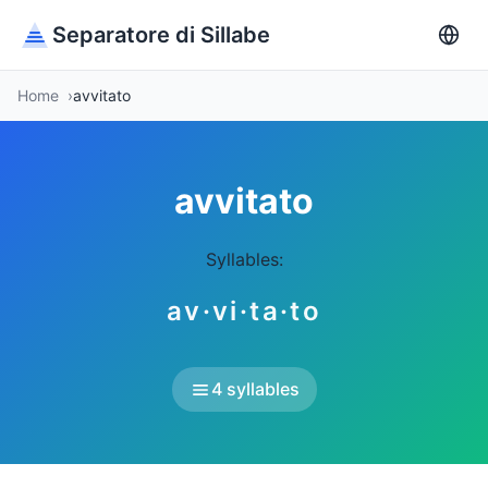
Separatore di Sillabe
Home
avvitato
avvitato
Syllables:
av·vi·ta·to
4 syllables