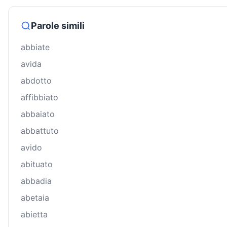
Parole simili
abbiate
avida
abdotto
affibbiato
abbaiato
abbattuto
avido
abituato
abbadia
abetaia
abietta