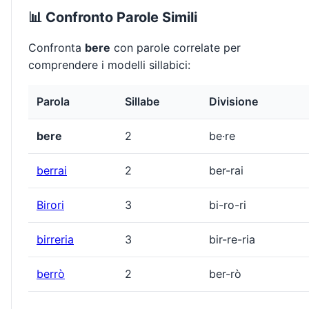
📊 Confronto Parole Simili
Confronta
bere
con parole correlate per
comprendere i modelli sillabici:
Parola
Sillabe
Divisione
bere
2
be·re
berrai
2
ber-rai
Birori
3
bi-ro-ri
birreria
3
bir-re-ria
berrò
2
ber-rò