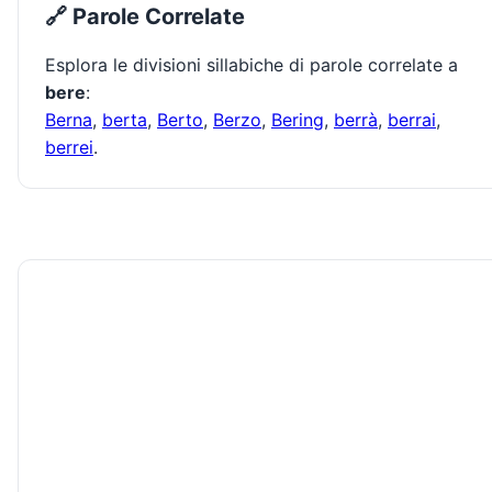
🔗 Parole Correlate
Esplora le divisioni sillabiche di parole correlate a
bere
:
Berna
,
berta
,
Berto
,
Berzo
,
Bering
,
berrà
,
berrai
,
berrei
.