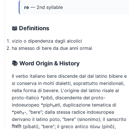
re
— 2nd syllable
📖 Definitions
vizio o dipendenza dagli alcolici
ha smesso di bere da due anni ormai
📚 Word Origin & History
Il verbo italiano bere discende dal dal latino bibere e
si conserva in molti dialetti, soprattutto meridionali,
nella forma di bevere. L'origine del latino risale al
proto-italico *pibō, discendente del proto-
indoeuropeo *píph₃eti, duplicazione tematica di
*peh₃-, "bere"; dalla stessa radice indoeuropea
derivano il latino poto, "bere" (sinonimo); il sanscrito
पिबति (píbati), "bere"; il greco antico πίνω (pínō),