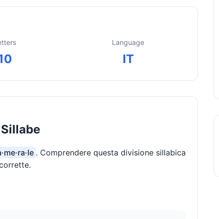
etters
Language
10
IT
Sillabe
a·me·ra·le
. Comprendere questa divisione sillabica
corrette.