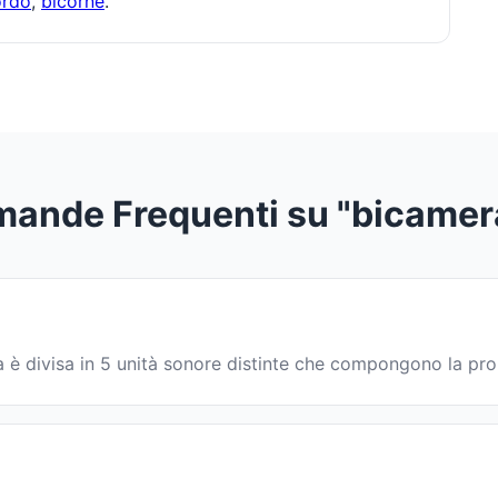
ordo
,
bicorne
.
ande Frequenti su "bicamer
ola è divisa in 5 unità sonore distinte che compongono la p