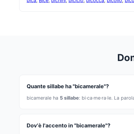
bica
,
Bice
,
bichini
,
biciclo
,
bicocca
,
bicollo
,
bic
Dom
Quante sillabe ha "bicamerale"?
bicamerale ha
5 sillabe
: bi·ca·me·ra·le. La par
Dov'è l'accento in "bicamerale"?