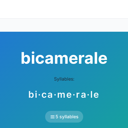
bicamerale
Syllables:
bi·ca·me·ra·le
5 syllables