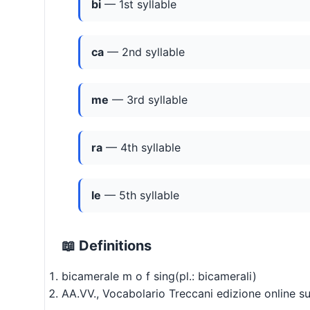
bi
— 1st syllable
ca
— 2nd syllable
me
— 3rd syllable
ra
— 4th syllable
le
— 5th syllable
📖 Definitions
bicamerale m o f sing(pl.: bicamerali)
AA.VV., Vocabolario Treccani edizione online su t