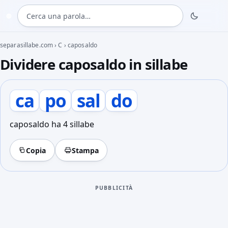
Cerca una parola
◍
separasillabe.com
›
C
›
caposaldo
Dividere caposaldo in sillabe
ca
po
sal
do
caposaldo ha 4 sillabe
Copia
Stampa
PUBBLICITÀ