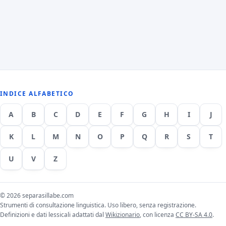
INDICE ALFABETICO
A
B
C
D
E
F
G
H
I
J
K
L
M
N
O
P
Q
R
S
T
U
V
Z
© 2026 separasillabe.com
Strumenti di consultazione linguistica. Uso libero, senza registrazione.
Definizioni e dati lessicali adattati dal
Wikizionario
, con licenza
CC BY-SA 4.0
.