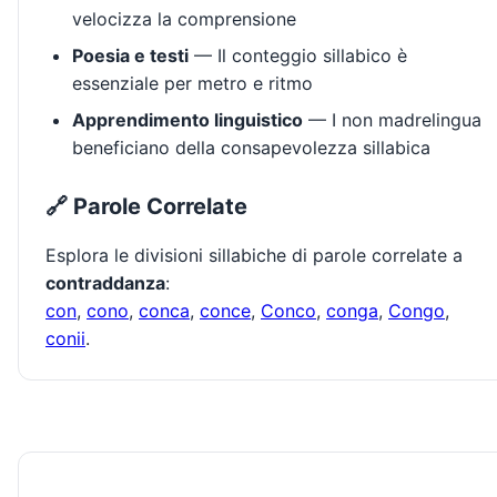
velocizza la comprensione
Poesia e testi
— Il conteggio sillabico è
essenziale per metro e ritmo
Apprendimento linguistico
— I non madrelingua
beneficiano della consapevolezza sillabica
🔗 Parole Correlate
Esplora le divisioni sillabiche di parole correlate a
contraddanza
:
con
,
cono
,
conca
,
conce
,
Conco
,
conga
,
Congo
,
conii
.