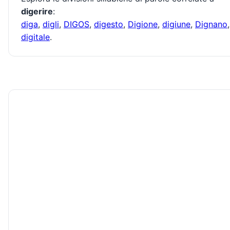
digerire
:
diga
,
digli
,
DIGOS
,
digesto
,
Digione
,
digiune
,
Dignano
,
digitale
.