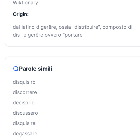
Wiktionary
Origin:
dal latino digerĕre, ossia "distribuire", composto di
dis- e gerĕre ovvero "portare"
Parole simili
disquisirò
discorrere
decisorio
discussero
disquisirei
degassare