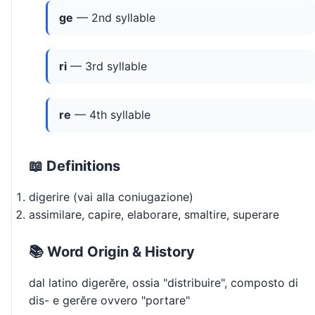
ge
— 2nd syllable
ri
— 3rd syllable
re
— 4th syllable
📖 Definitions
digerire (vai alla coniugazione)
assimilare, capire, elaborare, smaltire, superare
📚 Word Origin & History
dal latino digerĕre, ossia "distribuire", composto di
dis- e gerĕre ovvero "portare"