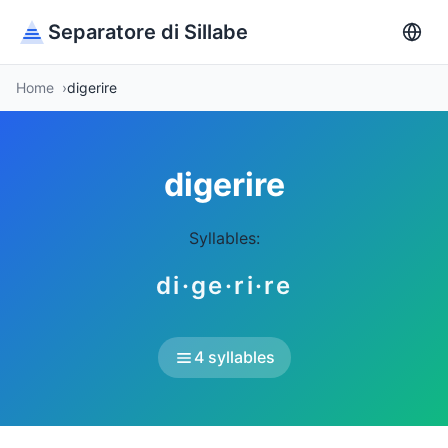
Separatore di Sillabe
Home
digerire
digerire
Syllables:
di·ge·ri·re
4 syllables