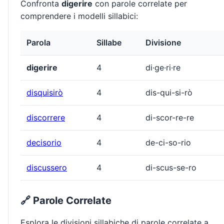
Confronta
digerire
con parole correlate per
comprendere i modelli sillabici:
Parola
Sillabe
Divisione
digerire
4
di·ge·ri·re
disquisirò
4
dis-qui-si-rò
discorrere
4
di-scor-re-re
decisorio
4
de-ci-so-rio
discussero
4
di-scus-se-ro
🔗 Parole Correlate
Esplora le divisioni sillabiche di parole correlate a