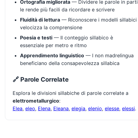
Ortografia migliorata
— Dividere le parole in parti
le rende più facili da ricordare e scrivere
Fluidità di lettura
— Riconoscere i modelli sillabici
velocizza la comprensione
Poesia e testi
— Il conteggio sillabico è
essenziale per metro e ritmo
Apprendimento linguistico
— I non madrelingua
beneficiano della consapevolezza sillabica
🔗 Parole Correlate
Esplora le divisioni sillabiche di parole correlate a
elettrometallurgico
:
Elea
,
eleo
,
Elena
,
Eleana
,
elegia
,
elenio
,
elesse
,
elessi
.