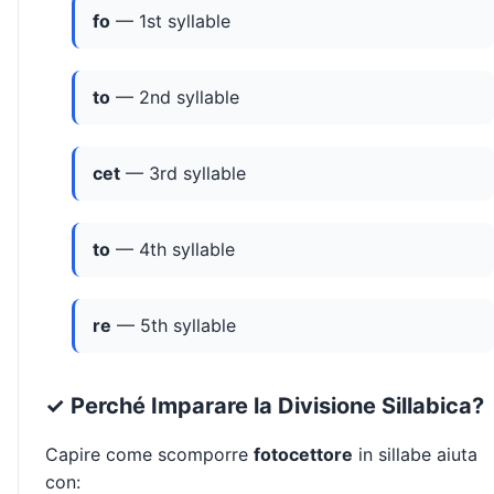
fo
— 1st syllable
to
— 2nd syllable
cet
— 3rd syllable
to
— 4th syllable
re
— 5th syllable
✓ Perché Imparare la Divisione Sillabica?
Capire come scomporre
fotocettore
in sillabe aiuta
con: