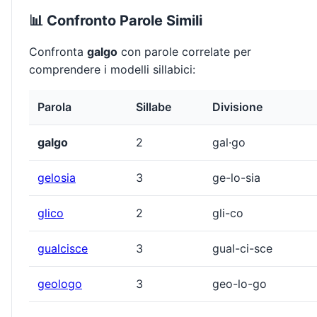
📊 Confronto Parole Simili
Confronta
galgo
con parole correlate per
comprendere i modelli sillabici:
Parola
Sillabe
Divisione
galgo
2
gal·go
gelosia
3
ge-lo-sia
glico
2
gli-co
gualcisce
3
gual-ci-sce
geologo
3
geo-lo-go