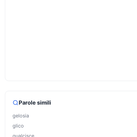
Parole simili
gelosia
glico
gualcisce