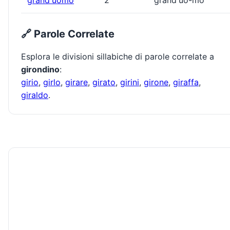
grand'uomo
2
grand'uo-mo
🔗 Parole Correlate
Esplora le divisioni sillabiche di parole correlate a
girondino
:
girio
,
girlo
,
girare
,
girato
,
girini
,
girone
,
giraffa
,
giraldo
.