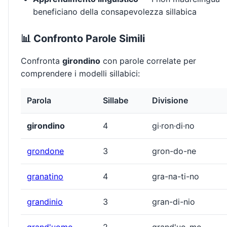
beneficiano della consapevolezza sillabica
📊 Confronto Parole Simili
Confronta
girondino
con parole correlate per
comprendere i modelli sillabici:
Parola
Sillabe
Divisione
girondino
4
gi·ron·di·no
grondone
3
gron-do-ne
granatino
4
gra-na-ti-no
grandinio
3
gran-di-nio