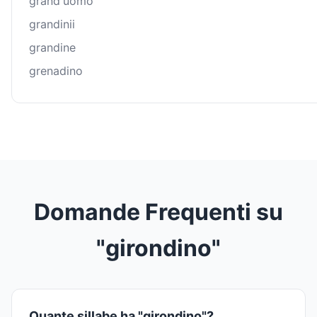
grand'uomo
grandinii
grandine
grenadino
Domande Frequenti su
"girondino"
Quante sillabe ha "girondino"?