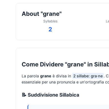
About "grane"
Syllables
L
2
Come Dividere "grane" in Silla
La parola
grane
è divisa in
2 sillabe: gra·ne
. 
essenziale per una pronuncia e un'ortografia co
📝 Suddivisione Sillabica