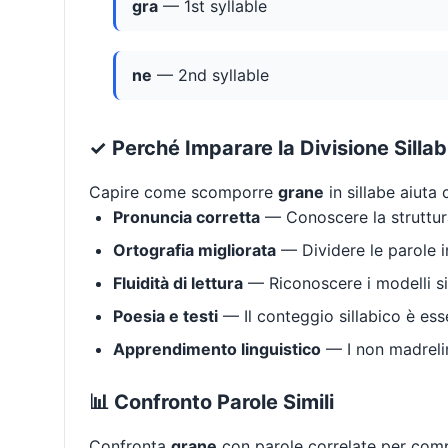
gra
— 1st syllable
ne
— 2nd syllable
✓ Perché Imparare la Divisione Silla
Capire come scomporre
grane
in sillabe aiuta 
Pronuncia corretta
— Conoscere la struttura
Ortografia migliorata
— Dividere le parole in
Fluidità di lettura
— Riconoscere i modelli si
Poesia e testi
— Il conteggio sillabico è ess
Apprendimento linguistico
— I non madrelin
📊 Confronto Parole Simili
Confronta
grane
con parole correlate per compr