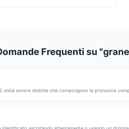
Domande Frequenti su "grane
in 2 unità sonore distinte che compongono la pronuncia comp
 identificato ascoltando attentamente o usando un dizionar