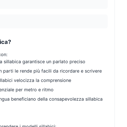
bica?
con:
 sillabica garantisce un parlato preciso
 parti le rende più facili da ricordare e scrivere
llabici velocizza la comprensione
enziale per metro e ritmo
gua beneficiano della consapevolezza sillabica
endere i modelli sillabici: