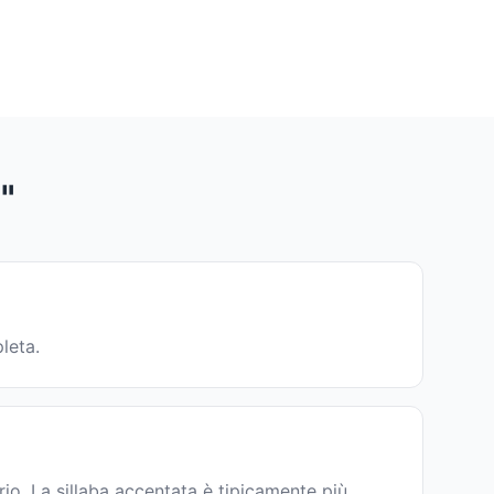
"
leta.
io. La sillaba accentata è tipicamente più