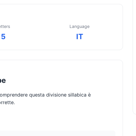
etters
Language
5
IT
be
Comprendere questa divisione sillabica è
rrette.