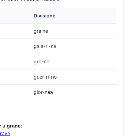
Divisione
gra·ne
gaia-ri-ne
gro-ne
guer-ri-no
gior-nea
te a
grane
:
rave
.