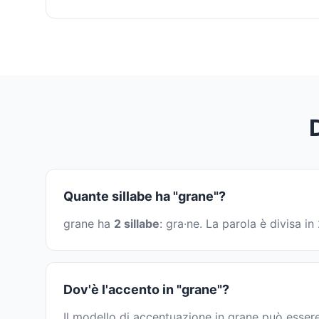
Quante sillabe ha "grane"?
grane ha
2 sillabe
: gra·ne. La parola è divisa 
Dov'è l'accento in "grane"?
Il modello di accentuazione in grane può essere