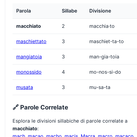
Parola
Sillabe
Divisione
macchiato
2
macchia·to
maschiettato
3
maschiet-ta-to
mangiatoia
3
man-gia-toia
monossido
4
mo-nos-si-do
musata
3
mu-sa-ta
🔗 Parole Correlate
Esplora le divisioni sillabiche di parole correlate a
macchiato
:
mach
,
macao
,
macho
,
macis
,
Macra
,
macro
,
macaco
,