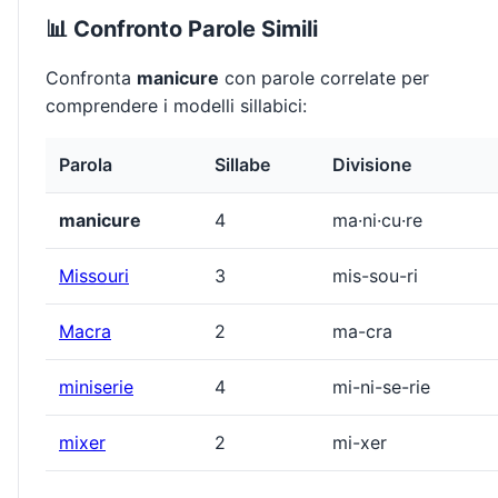
📊 Confronto Parole Simili
Confronta
manicure
con parole correlate per
comprendere i modelli sillabici:
Parola
Sillabe
Divisione
manicure
4
ma·ni·cu·re
Missouri
3
mis-sou-ri
Macra
2
ma-cra
miniserie
4
mi-ni-se-rie
mixer
2
mi-xer