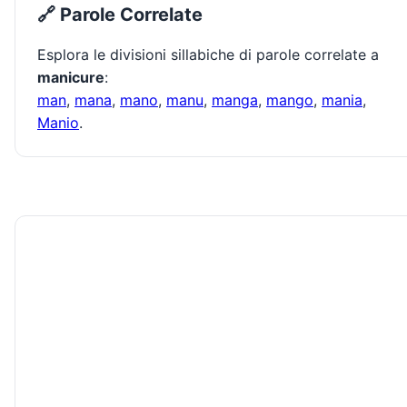
🔗 Parole Correlate
Esplora le divisioni sillabiche di parole correlate a
manicure
:
man
,
mana
,
mano
,
manu
,
manga
,
mango
,
mania
,
Manio
.