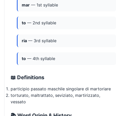
mar
— 1st syllable
to
— 2nd syllable
ria
— 3rd syllable
to
— 4th syllable
📖 Definitions
participio passato maschile singolare di martoriare
torturato, maltrattato, seviziato, martirizzato,
vessato
📚 Word Origin & History