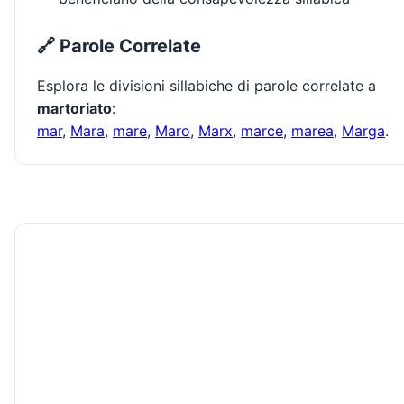
🔗 Parole Correlate
Esplora le divisioni sillabiche di parole correlate a
martoriato
:
mar
,
Mara
,
mare
,
Maro
,
Marx
,
marce
,
marea
,
Marga
.