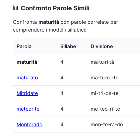
📊 Confronto Parole Simili
Confronta
maturità
con parole correlate per
comprendere i modelli sillabici:
Parola
Sillabe
Divisione
maturità
4
ma·tu·ri·tà
maturato
4
ma-tu-ra-to
Mitridate
4
mi-tri-da-te
meteorite
4
me-teo-ri-te
Monterado
4
mon-te-ra-do