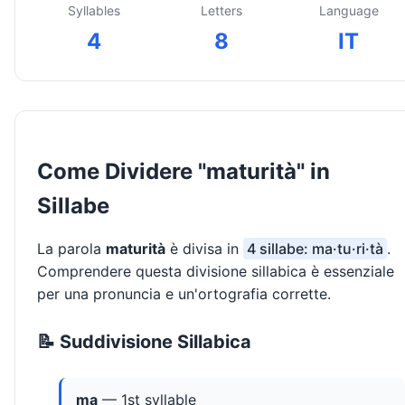
Syllables
Letters
Language
4
8
IT
Come Dividere "maturità" in
Sillabe
La parola
maturità
è divisa in
4 sillabe: ma·tu·ri·tà
.
Comprendere questa divisione sillabica è essenziale
per una pronuncia e un'ortografia corrette.
📝 Suddivisione Sillabica
ma
— 1st syllable