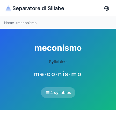
Separatore di Sillabe
Home
meconismo
meconismo
Syllables:
me·co·nis·mo
4 syllables