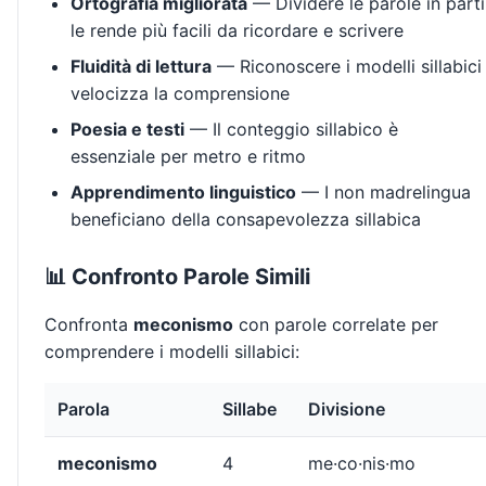
Ortografia migliorata
— Dividere le parole in parti
le rende più facili da ricordare e scrivere
Fluidità di lettura
— Riconoscere i modelli sillabici
velocizza la comprensione
Poesia e testi
— Il conteggio sillabico è
essenziale per metro e ritmo
Apprendimento linguistico
— I non madrelingua
beneficiano della consapevolezza sillabica
📊 Confronto Parole Simili
Confronta
meconismo
con parole correlate per
comprendere i modelli sillabici:
Parola
Sillabe
Divisione
meconismo
4
me·co·nis·mo