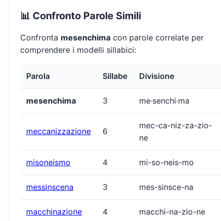
📊 Confronto Parole Simili
Confronta
mesenchima
con parole correlate per
comprendere i modelli sillabici:
Parola
Sillabe
Divisione
mesenchima
3
me·senchi·ma
mec-ca-niz-za-zio-
meccanizzazione
6
ne
misoneismo
4
mi-so-neis-mo
messinscena
3
mes-sinsce-na
macchinazione
4
macchi-na-zio-ne