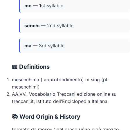
me
— 1st syllable
senchi
— 2nd syllable
ma
— 3rd syllable
📖 Definitions
mesenchima ( approfondimento) m sing (pl.:
mesenchimi)
AA.VV., Vocabolario Treccani edizione online su
treccani.it, Istituto dell'Enciclopedia Italiana
📚 Word Origin & History
formato da meso- ( dal greco μέσο cioè "mezzo,