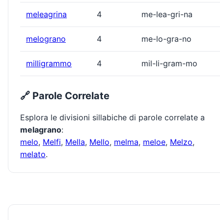
meleagrina
4
me-lea-gri-na
melograno
4
me-lo-gra-no
milligrammo
4
mil-li-gram-mo
🔗 Parole Correlate
Esplora le divisioni sillabiche di parole correlate a
melagrano
:
melo
,
Melfi
,
Mella
,
Mello
,
melma
,
meloe
,
Melzo
,
melato
.