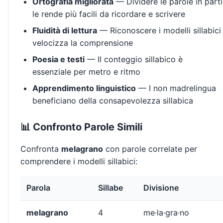
Ortografia migliorata
— Dividere le parole in parti
le rende più facili da ricordare e scrivere
Fluidità di lettura
— Riconoscere i modelli sillabici
velocizza la comprensione
Poesia e testi
— Il conteggio sillabico è
essenziale per metro e ritmo
Apprendimento linguistico
— I non madrelingua
beneficiano della consapevolezza sillabica
📊 Confronto Parole Simili
Confronta
melagrano
con parole correlate per
comprendere i modelli sillabici:
Parola
Sillabe
Divisione
melagrano
4
me·la·gra·no