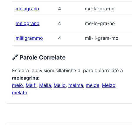
melagrano
4
me-la-gra-no
melograno
4
me-lo-gra-no
milligrammo
4
mil-li-gram-mo
🔗 Parole Correlate
Esplora le divisioni sillabiche di parole correlate a
meleagrina
:
melo
,
Melfi
,
Mella
,
Mello
,
melma
,
meloe
,
Melzo
,
melato
.