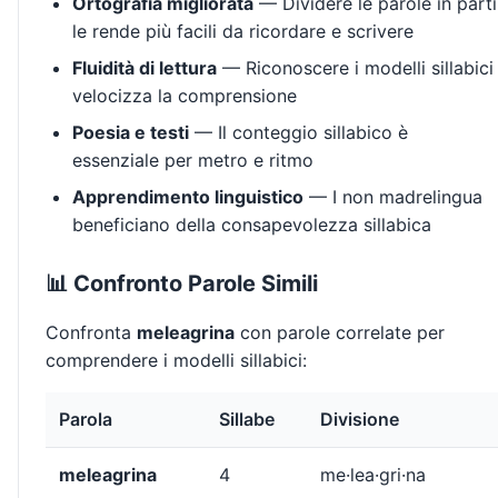
Ortografia migliorata
— Dividere le parole in parti
le rende più facili da ricordare e scrivere
Fluidità di lettura
— Riconoscere i modelli sillabici
velocizza la comprensione
Poesia e testi
— Il conteggio sillabico è
essenziale per metro e ritmo
Apprendimento linguistico
— I non madrelingua
beneficiano della consapevolezza sillabica
📊 Confronto Parole Simili
Confronta
meleagrina
con parole correlate per
comprendere i modelli sillabici:
Parola
Sillabe
Divisione
meleagrina
4
me·lea·gri·na